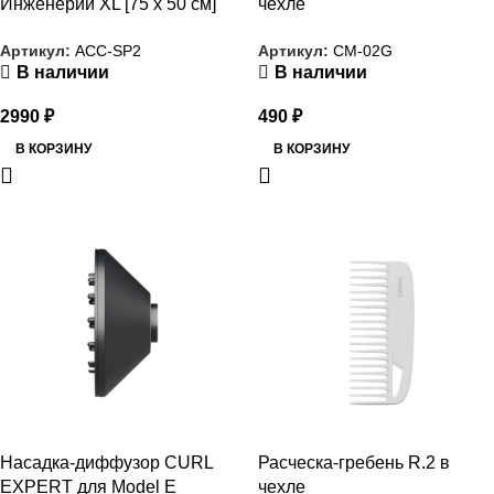
Инженерии XL [75 x 50 см]
чехле
Артикул:
ACC-SP2
Артикул:
CM-02G
В наличии
В наличии
2990
₽
490
₽
В КОРЗИНУ
В КОРЗИНУ
РАСПРОДАЖА
РАСПРОДАЖА
Насадка-диффузор CURL
Расческа-гребень R.2 в
EXPERT для Model E
чехле