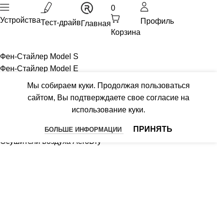
0
Устройства
Профиль
Тест-драйв
Главная
Корзина
Фен-Стайлер Model S
Фен-Стайлер Model E
Фен-Выпрямитель Model Q
Мы собираем куки. Продолжая пользоваться
Пылесосы MultiClick PRO
сайтом, Вы подтверждаете свое согласие на
Бьюти-устройство Модель U
использование куки.
Роботизированный пылесос IQSelf
Гибридный комплекс AirCreator
ПРИНЯТЬ
БОЛЬШЕ ИНФОРМАЦИИ
Осушители воздуха AeroDry
Устройства