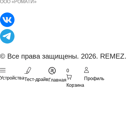
ООО «РОМАТИ»
© Все права защищены. 2026. REMEZ.
0
Устройства
Профиль
Тест-драйв
Главная
Корзина
Фен-Стайлер Model S
Фен-Стайлер Model E
Фен-Выпрямитель Model Q
Мы собираем куки. Продолжая пользоваться
Пылесосы MultiClick PRO
сайтом, Вы подтверждаете свое согласие на
Бьюти-устройство Модель U