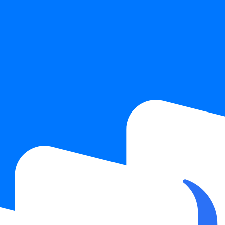
РАСПРОДАЖА
норазовые салфетки для
Эко-средство для моющей на
ки пылесосов МультиКлик
Артикул:
RMVC-CL-00
В наличии