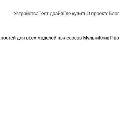
Устройства
Тест-драйв
Где купить
О проекте
Блог
хностей для всех моделей пылесосов МультиКлик Про