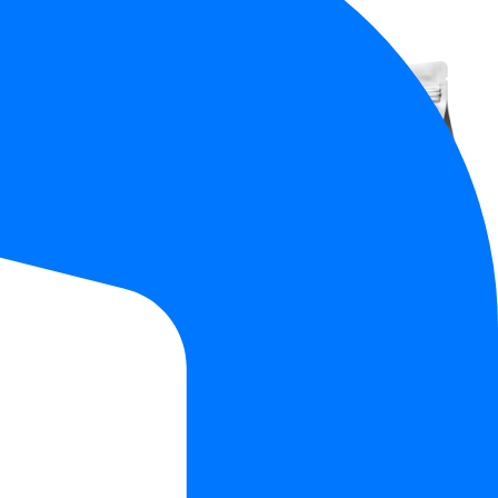
РАСПРОДАЖА
садки 250 мл
Одноразовые влажные салфетки для
моющей насадки пылесосов МультиКлик
Про в комплекте с основой