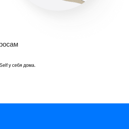
просам
elf у себя дома.