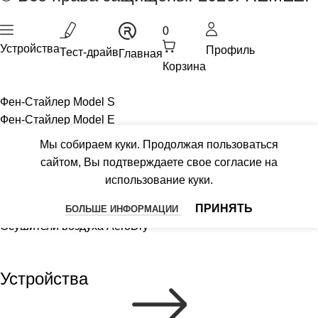
0
Устройства
Профиль
Тест-драйв
Главная
Корзина
Фен-Стайлер Model S
Фен-Стайлер Model E
Фен-Выпрямитель Model Q
Мы собираем куки. Продолжая пользоваться
Пылесосы MultiClick PRO
сайтом, Вы подтверждаете свое согласие на
Бьюти-устройство Модель U
использование куки.
Роботизированный пылесос IQSelf
Гибридный комплекс AirCreator
ПРИНЯТЬ
БОЛЬШЕ ИНФОРМАЦИИ
Осушители воздуха AeroDry
Устройства