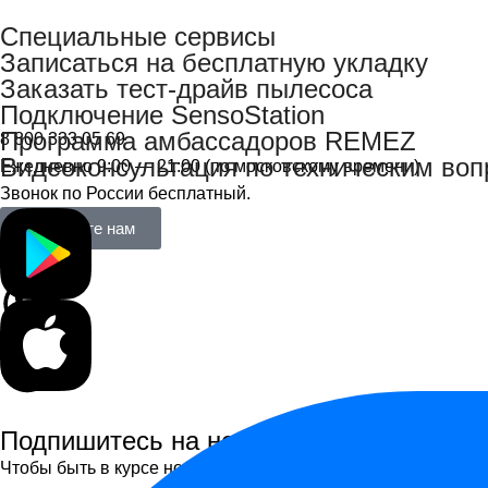
Специальные сервисы
Записаться на бесплатную укладку
Заказать тест-драйв пылесоса
Подключение SensoStation
Программа амбассадоров REMEZ
8 800 333 05 69
Видеоконсультация по техническим во
Ежедневно 9:00 — 21:00 (по московскому времени)
Звонок по России бесплатный.
Напишите нам
Подпишитесь на новости
Чтобы быть в курсе новинок, получать персональные пред