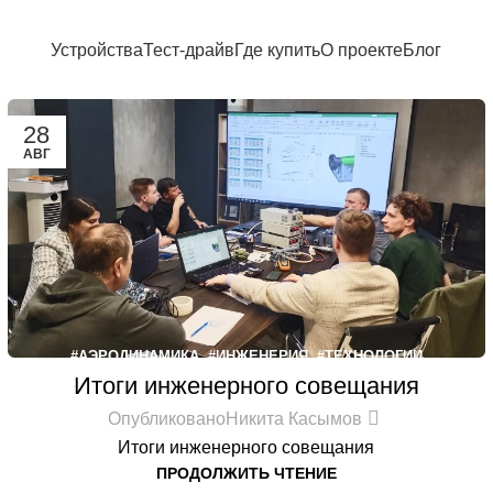
Устройства
Тест-драйв
Где купить
О проекте
Блог
28
АВГ
#АЭРОДИНАМИКА
,
#ИНЖЕНЕРИЯ
,
#ТЕХНОЛОГИИ
Итоги инженерного совещания
Опубликовано
Никита Касымов
Итоги инженерного совещания
ПРОДОЛЖИТЬ ЧТЕНИЕ