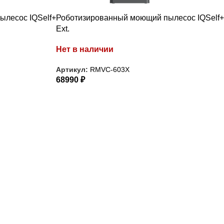
лесос IQSelf+
Роботизированный моющий пылесос IQSelf+
Ext.
Нет в наличии
Артикул:
RMVC-603X
68990
₽