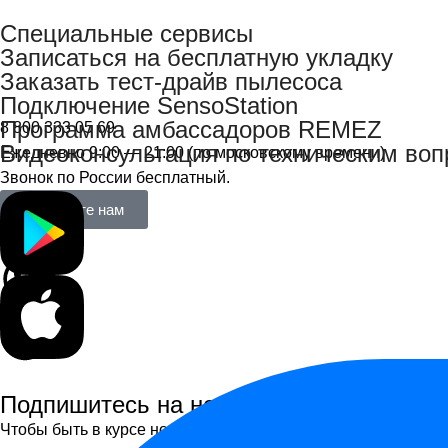
Специальные сервисы
Записаться на бесплатную укладку
Заказать тест-драйв пылесоса
Подключение SensoStation
Программа амбассадоров REMEZ
8 800 333 05 69
Видеоконсультация по техническим во
Ежедневно 9:00 — 21:00 (по московскому времени)
Звонок по России бесплатный.
Напишите нам
Подпишитесь на новости
Чтобы быть в курсе новинок, получать персональные пред