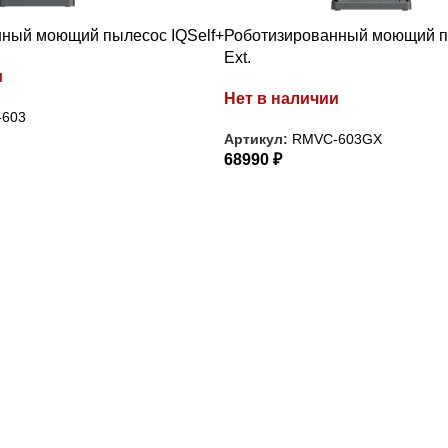
ный моющий пылесос IQSelf+
Роботизированный моющий пы
Ext.
и
Нет в наличии
603
Артикул:
RMVC-603GX
68990
₽