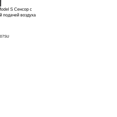
odel S Сенсор с
й подачей воздуха
07SU