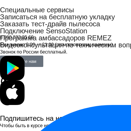
Специальные сервисы
Записаться на бесплатную укладку
Заказать тест-драйв пылесоса
Подключение SensoStation
Программа амбассадоров REMEZ
8 800 333 05 69
Видеоконсультация по техническим во
Ежедневно 9:00 — 21:00 (по московскому времени)
Звонок по России бесплатный.
Напишите нам
Подпишитесь на новости
Чтобы быть в курсе новинок, получать персональные пред