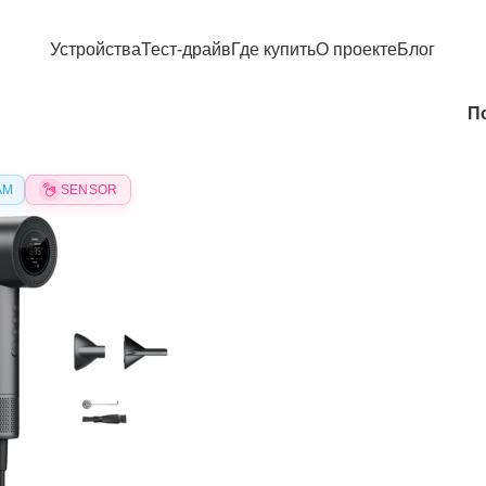
Устройства
Тест-драйв
Где купить
О проекте
Блог
П
АМ
SENSOR