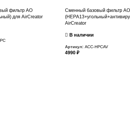
вый фильтр AO
Сменный базовый фильтр A
ный) для AirCreator
(HEPA13+угольный+антивиру
AirCreator
В наличии
HPC
Артикул:
ACC-HPCAV
4990
₽