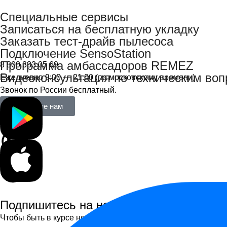
Специальные сервисы
Записаться на бесплатную укладку
Заказать тест-драйв пылесоса
Подключение SensoStation
Программа амбассадоров REMEZ
8 800 333 05 69
Видеоконсультация по техническим во
Ежедневно 9:00 — 21:00 (по московскому времени)
Звонок по России бесплатный.
Напишите нам
Подпишитесь на новости
Чтобы быть в курсе новинок, получать персональные пред