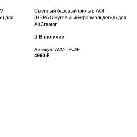
OV
Сменный базовый фильтр AOF
с) для
(HEPA13+угольный+формальдегид) для
AirCreator
В наличии
Артикул:
ACC-HPCAF
4990
₽