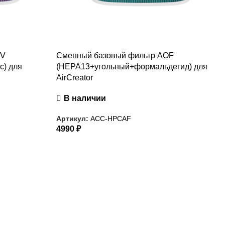
OV
Сменный базовый фильтр AOF
с) для
(HEPA13+угольный+формальдегид) для
AirCreator
В наличии
Артикул:
ACC-HPCAF
4990
₽