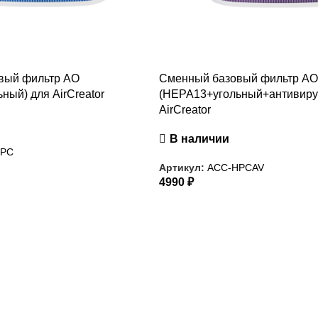
вый фильтр AO
Сменный базовый фильтр A
ный) для AirCreator
(HEPA13+угольный+антивиру
AirCreator
В наличии
HPC
Артикул:
ACC-HPCAV
4990
₽