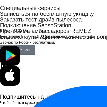
Специальные сервисы
Записаться на бесплатную укладку
Заказать тест-драйв пылесоса
Подключение SensoStation
Программа амбассадоров REMEZ
8 800 333 05 69
Видеоконсультация по техническим во
Ежедневно 9:00 — 21:00 (по московскому времени)
Звонок по России бесплатный.
Напишите нам
Подпишитесь на новости
Чтобы быть в курсе новинок, получать персональные пред