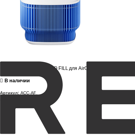
Сменный аквафильтр AQ FILL для AirCreator
В наличии
Артикул:
ACC-AF
5490
₽